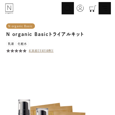
N organic Basic
スキンケア
ヘアケア
N organic Basicトライアルキット
Skincare
Haircare
メイクアップ
ライフスタイル
乳液
化粧水
Makeup
Lifestyle
4.8
点（
1414
件）
ギフト
Nオーガニックの口コミ
Gift
Reviews
メイク落とし
洗顔
Cleansing
Face Wash
化粧水
マスク
Lotion
Mask
美容液
乳液・クリーム
Essence
Serum/Cream
UV
その他