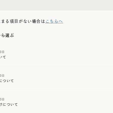
はまる項目がない場合は
こちらへ
から選ぶ
13日
いて
13日
について
13日
けについて