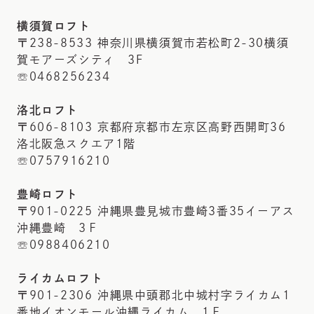
横須賀ロフト
〒238-8533 神奈川県横須賀市若松町2-30横須
賀モアーズシティ 3F
☏0468256234
洛北ロフト
〒606-8103 京都府京都市左京区高野西開町36
洛北阪急スクエア1階
☏0757916210
豊崎ロフト
〒901-0225 沖縄県豊見城市豊崎3番35イーアス
沖縄豊崎 3Ｆ
☏0988406210
ライカムロフト
〒901-2306 沖縄県中頭郡北中城村字ライカム1
番地イオンモール沖縄ライカム 1Ｆ