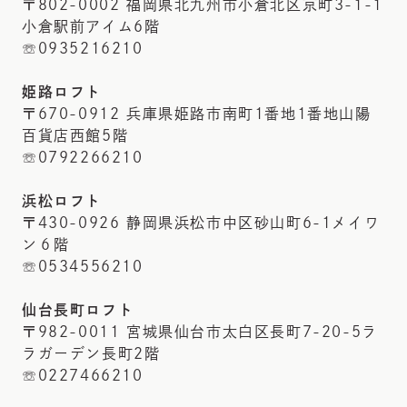
〒802-0002 福岡県北九州市小倉北区京町3-1-1
小倉駅前アイム6階
☏0935216210
姫路ロフト
〒670-0912 兵庫県姫路市南町1番地1番地山陽
百貨店西館5階
☏0792266210
浜松ロフト
〒430-0926 静岡県浜松市中区砂山町6-1メイワ
ン６階
☏0534556210
仙台長町ロフト
〒982-0011 宮城県仙台市太白区長町7-20-5ラ
ラガーデン長町2階
☏0227466210