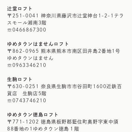
辻堂ロフト
〒251-0041 神奈川県藤沢市辻堂神台1-2-1テラ
スモール湘南3階
☏0466867300
ゆめタウンはませんロフト
〒862-0965 熊本県熊本市南区田井島2番地1号
ゆめタウンはません
☏0963346210
生駒ロフト
〒630-0251 奈良県生駒市市谷田町1600近鉄百
貨店 生駒店5階
☏0743746210
ゆめタウン徳島ロフト
〒771-1202 徳島県板野郡籃住町奥野字東中須
88番地の1ゆめタウン徳島１階