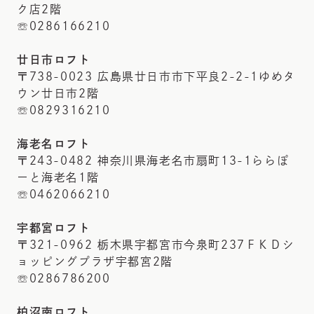
ク店2階
☏0286166210
廿日市ロフト
〒738-0023 広島県廿日市市下平良2-2-1ゆめタ
ウン廿日市2階
☏0829316210
海老名ロフト
〒243-0482 神奈川県海老名市扇町13-1ららぽ
ーと海老名1階
☏0462066210
宇都宮ロフト
〒321-0962 栃木県宇都宮市今泉町237ＦＫＤシ
ョッピングプラザ宇都宮2階
☏0286786200
柏沼南ロフト