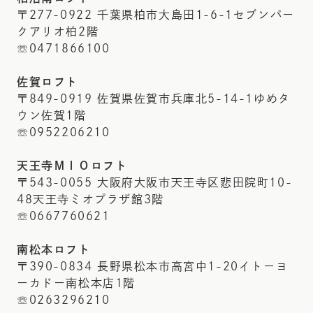
〒277-0922 千葉県柏市大島田1-6-1セブンパー
クアリオ柏2階
☏0471866100
佐賀ロフト
〒849-0919 佐賀県佐賀市兵庫北5-14-1ゆめタ
ウン佐賀1階
☏0952206210
天王寺ＭＩＯロフト
〒543-0055 大阪府大阪市天王寺区悲田院町10-
48天王寺ミオプラザ館3階
☏0667760621
南松本ロフト
〒390-0834 長野県松本市高宮中1-20イトーヨ
ーカドー南松本店1階
☏0263296210