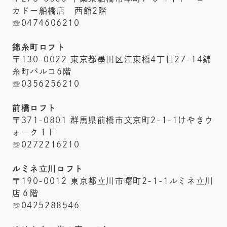
カドー船橋店 西館2階
☏0474606210
錦糸町ロフト
〒130-0022 東京都墨田区江東橋4丁目27-14錦
糸町パルコ6階
☏0356256210
前橋ロフト
〒371-0801 群馬県前橋市文京町2-1-1けやきウ
ォーク１Ｆ
☏0272216210
ルミネ立川ロフト
〒190-0012 東京都立川市曙町2-1-1ルミネ立川
店６階
☏0425288546