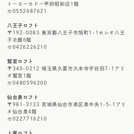
トーヨーカドー甲府昭和店1階
☏0552687621
八王子ロフト
〒192-0083 東京都八王子市旭町1-1セレオ八王
子北館6階
☏0426226210
鷲宮ロフト
〒340-0212 埼玉県久喜市久本寺字谷田7-1アリ
オ鷲宮1階
☏0480596200
仙台泉ロフト
〒981-3133 宮城県仙台市泉区泉中央1-5-1アリ
オ仙台泉4階
☏0227716210
上尾ロフト