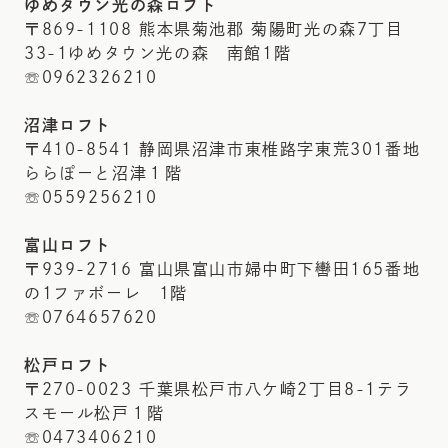
ゆめタウン光の森ロフト
〒869-1108 熊本県菊池郡 菊陽町光の森7丁目
33-1ゆめタウン光の森 南館1階
☏0962326210
沼津ロフト
〒410-8541 静岡県沼津市東椎路字東荒301番地
ららぽーと沼津１階
☏0559256210
富山ロフト
〒939-2716 富山県富山市婦中町下轡田165番地
の1ファボーレ 1階
☏0764657620
松戸ロフト
〒270-0023 千葉県松戸市八ケ崎2丁目8-1テラ
スモール松戸１階
☏0473406210