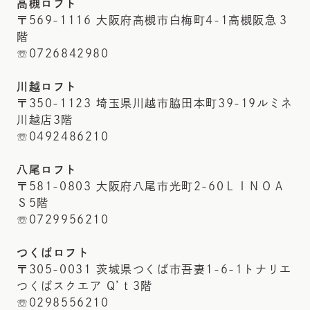
高槻ロフト
〒569-1116 大阪府高槻市白梅町4-1高槻阪急３
階
☏0726842980
川越ロフト
〒350-1123 埼玉県川越市脇田本町39-19ルミネ
川越店3階
☏0492486210
八尾ロフト
〒581-0803 大阪府八尾市光町2-60ＬＩＮＯＡ
Ｓ5階
☏0729956210
つくばロフト
〒305-0031 茨城県つくば市吾妻1-6-1トナリエ
つくばスクエア Q’ｔ3階
☏0298556210