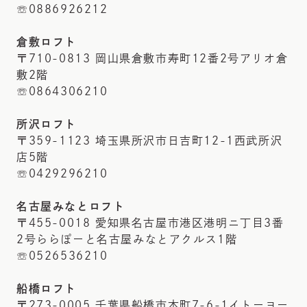
☏0886926212
倉敷ロフト
〒710-0813 岡山県倉敷市寿町12番2号アリオ倉
敷2階
☏0864306210
所沢ロフト
〒359-1123 埼玉県所沢市日吉町12-1西武所沢
店5階
☏0429296210
名古屋みなとロフト
〒455-0018 愛知県名古屋市港区港明ニ丁目3番
2号ららぽーと名古屋みなとアクルス1階
☏0526536210
船橋ロフト
〒273-0005 千葉県船橋市本町7-6-1イトーヨー