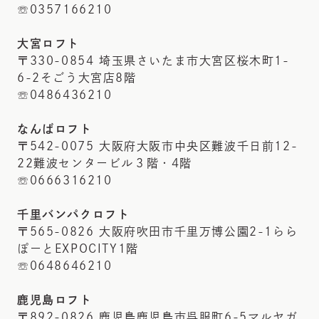
☏0357166210
大宮ロフト
〒330-0854 埼玉県さいたま市大宮区桜木町1-
6-2そごう大宮店8階
☏0486436210
なんばロフト
〒542-0075 大阪府大阪市中央区難波千日前12-
22難波センタービル３階・4階
☏0666316210
千里バンパクロフト
〒565-0826 大阪府吹田市千里万博公園2-1らら
ぽーとEXPOCITY1階
☏0648646210
鹿児島ロフト
〒892-0826 鹿児島鹿児島市呉服町6-5マルヤガ