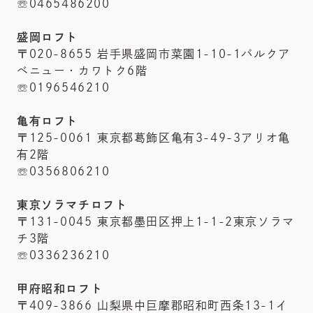
☏0465486200
盛岡ロフト
〒020-8655 岩手県盛岡市菜園1-10-1パルクア
ベニュー・カワトク6階
☏0196546210
亀有ロフト
〒125-0061 東京都葛飾区亀有3-49-3アリオ亀
有2階
☏0356806210
東京ソラマチロフト
〒131-0045 東京都墨田区押上1-1-2東京ソラマ
チ3階
☏0336236210
甲府昭和ロフト
〒409-3866 山梨県中巨摩郡昭和町西条13-1イ