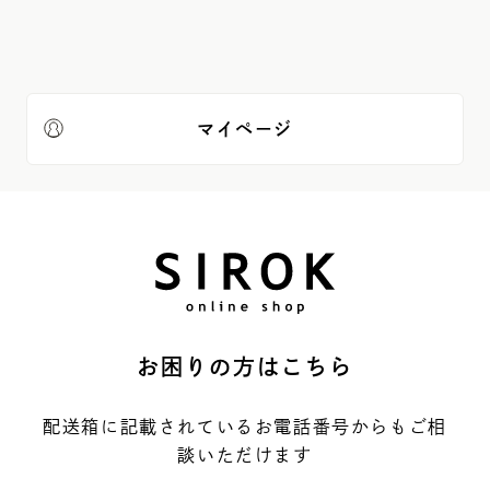
【個人情報の取得について】
1. 当社は、氏名、住所、電話番号、性別等の個人情報を含む、当選者が
当社の応募フォームに登録した情報（以下、「登録情報」といいます）につ
いて、以下の各号に定める目的で利用することができるものとします。
マイページ
(1)当社および第三者の商品の販売、販売の勧誘等を含む本キャンペー
ンの提供に必要な範囲での利用
(2)当社および第三者の商品の広告または宣伝（ダイレクトメールの送
付、電子メールの送信を含みます。オプトアウトや配信停止方法はこちら
からご確認ください。（https://sirok.co.jp/privacy-policy/））
(3)本サービスの品質管理のためのアンケート調査、および分析
(4)本キャンペーンのアフターケア、問い合わせ対応
(5)本キャンペーンの運営に関する事柄についての連絡、追加サービス等
の情報提供
(6)本キャンペーンに関するシステムの維持、不具合対応
(7)その他前各号に付随する業務対応
お困りの方はこちら
2. 当社は、登録情報について、次の各号の場合を除き、本人以外の第三
配送箱に記載されているお電話番号からもご相
者に開示しないものとし、かつ本キャンペーンを提供していく上で必要な
範囲を超えて利用しないものとします。
談いただけます
(1)当選者の同意が得られた場合