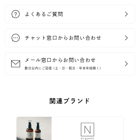
(2)合併、営業譲渡その他の事由による事業の承継の際に、事業を承継
する者に対して開示する場合
よくあるご質問
(3)個人情報保護法その他の法令により認められた場合
3. 当社は、登録情報・個人情報について、当社のプライバシーポリシー
（https://sirok.co.jp/privacy-policy/）に基づき、取り扱うものと
します。
チャット窓口からお問い合わせ
4. 当社が当選者から取得した個人情報は、商品の発送および、サポート
対応終了後、破棄させて頂きます。
メール窓口からお問い合わせ
【個人情報の取り扱い】
・ご応募、当選によりお預かりした個人情報等データにつきましては、株式
数日以内にご回答 (土・日・祝日・年末年始除く)
会社シロクのプライバシーポリシー（https://sirok.co.jp/privacy-
policy/）に基づき、管理いたします。
【応募資格の取り消し】
関連ブランド
以下のような場合はご当選が無効となります。
・DMが送信できない場合
・賞品送付先の住所が不明確、転居による住所変更などの理由により賞
品をお届けできない場合
・賞品送付先が海外住所の場合
・賞品発送用の入力フォームを他者に開示した場合
・同じ投稿アカウントから複数の当選入力があった場合