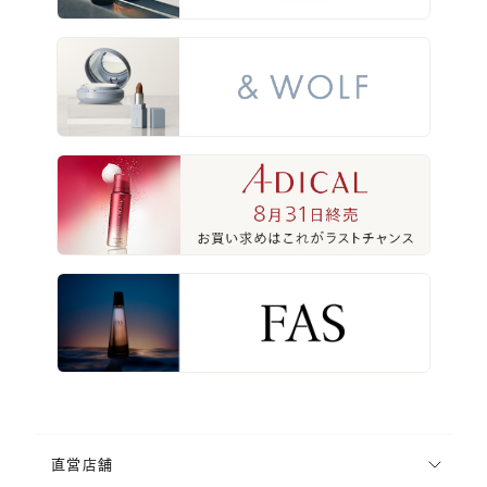
・指定期限以内に賞品発送用の入力フォームへの登録が完了されない場
合
・投稿いただいた内容を削除した場合
・指定のハッシュタグをつけずに投稿した場合及び投稿後に削除した場
合
・投稿後にアカウント名を変更、またはアカウントを削除した場合
・アカウントを非公開とされている場合
・N organic公式Twitterアカウント（@Norganic_JP）をフォローせず
に投稿した場合
・及び投稿後にフォローを解除した場合
・Twitterのルールとポリシーに反する不正なアカウント（架空のアカウン
ト取得、他者へのなりすまし、複数アカウントの保持など）を利用した応募
・著作権など第三者の権利を侵害するもの、名誉・信用を毀損するもの、
迷惑行為となるもの、その他法令違反となるもの、及びそのおそれがあると
弊社が判断したもの
・第三者や他社（その製品を含む）を誹謗中傷する表現、差別的な表現、
嫌悪感を抱く可能性のある表現、その他公序良俗に反する表現、及びこ
れらに該当するおそれがあると当社が判断したもの
・画像や投稿のデータが、判読不能などの理由で本キャンペーンサイトの
条件への適合を確認するのが困難であると当社が判断した場合
直営店舗
・お届け先の住所が日本国外の場合