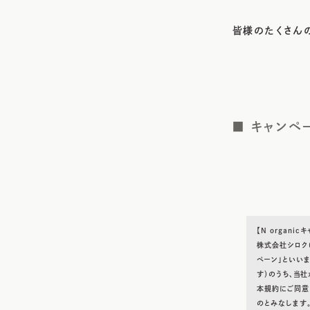
皆様のたくさん
■ キャンペ
【N organi
株式会社シロク(
ペーン」といい
す）のうち、当社
本規約にご同意
のとみなします