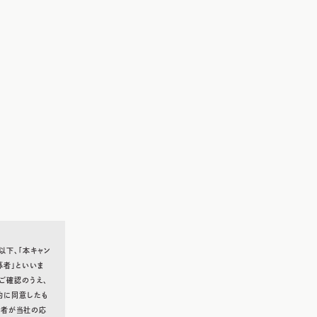
以下、「本キャン
募者」といいま
をご確認のうえ、
約に同意したも
選者が当社の応