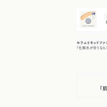
セラムリキッドファン
「化粧水が合うならフ
「