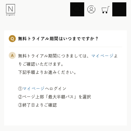
スキンケア
ヘアケア
無料トライアル期間はいつまでですか？
Skincare
Haircare
メイクアップ
ライフスタイル
Makeup
Lifestyle
無料トライアル期間につきましては、
マイページ
よ
ギフト
Nオーガニックの口コミ
りご確認いただけます。

Gift
Reviews
下記手順よりお進みください。

メイク落とし
洗顔
①
マイページ
へログイン

Cleansing
Face Wash
②ページ上部「最大半額パス」を選択

化粧水
マスク
③終了日よりご確認
Lotion
Mask
美容液
乳液・クリーム
Essence
Serum/Cream
UV
その他