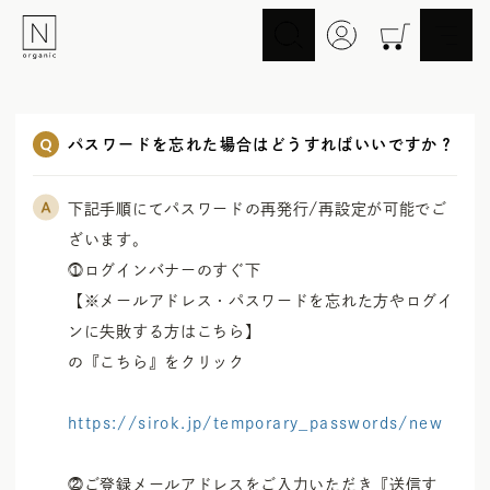
スキンケア
ヘアケア
パスワードを忘れた場合はどうすればいいですか？
Skincare
Haircare
メイクアップ
ライフスタイル
Makeup
Lifestyle
下記手順にてパスワードの再発行/再設定が可能でご
ギフト
Nオーガニックの口コミ
ざいます。

Gift
Reviews
⓵ログインバナーのすぐ下

【※メールアドレス・パスワードを忘れた方やログイ
メイク落とし
洗顔
ンに失敗する方はこちら】

Cleansing
Face Wash
の『こちら』をクリック

化粧水
マスク
Lotion
Mask
https://sirok.jp/temporary_passwords/new
美容液
乳液・クリーム
Essence
Serum/Cream
UV
その他
⓶ご登録メールアドレスをご入力いただき『送信す