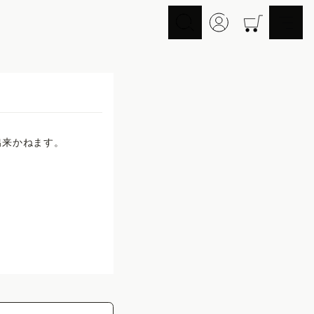
スキンケア
ヘアケア
Skincare
Haircare
メイクアップ
ライフスタイル
Makeup
Lifestyle
来かねます。

ギフト
Nオーガニックの口コ
Gift
ミ
Reviews
メイク落とし
洗顔
Cleansing
Face Wash
化粧水
マスク
Lotion
Mask
美容液
乳液・クリーム
Essence
Serum/Cream