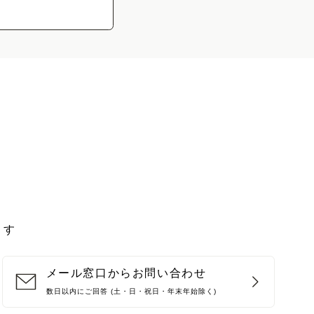
UV
その他
UV Protector
Other
ます
メール窓口からお問い合わせ
数日以内にご回答 (土・日・祝日・年末年始除く)