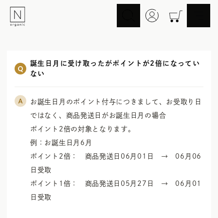
スキンケア
ヘアケア
誕生日月に受け取ったがポイントが2倍になってい
Skincare
Haircare
ない
メイクアップ
ライフスタイル
Makeup
Lifestyle
お誕生日月のポイント付与につきまして、お受取り日
ギフト
Nオーガニックの口コミ
Gift
Reviews
ではなく、商品発送日がお誕生日月の場合

ポイント2倍の対象となります。

例：お誕生日月6月

メイク落とし
洗顔
Cleansing
Face Wash
ポイント2倍：　商品発送日06月01日　→　06月06
化粧水
マスク
日受取　

Lotion
Mask
ポイント1倍：　商品発送日05月27日　→　06月01
美容液
乳液・クリーム
日受取　
Essence
Serum/Cream
UV
その他