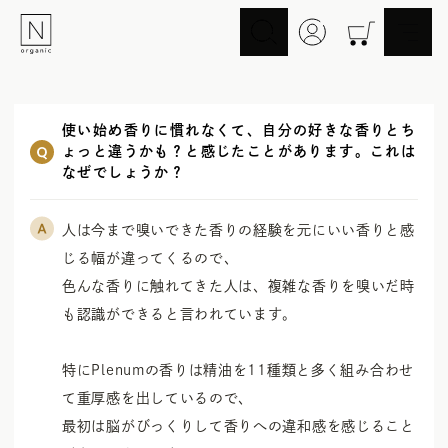
スキンケア
ヘアケア
使い始め香りに慣れなくて、自分の好きな香りとち
Skincare
Haircare
ょっと違うかも？と感じたことがあります。これは
メイクアップ
ライフスタイル
なぜでしょうか？
Makeup
Lifestyle
ギフト
Nオーガニックの口コミ
人は今まで嗅いできた香りの経験を元にいい香りと感
Gift
Reviews
じる幅が違ってくるので、

色んな香りに触れてきた人は、複雑な香りを嗅いだ時
メイク落とし
洗顔
も認識ができると言われています。

Cleansing
Face Wash
化粧水
マスク
Lotion
Mask
特にPlenumの香りは精油を11種類と多く組み合わせ
美容液
乳液・クリーム
て重厚感を出しているので、

Essence
Serum/Cream
最初は脳がびっくりして香りへの違和感を感じること
UV
その他