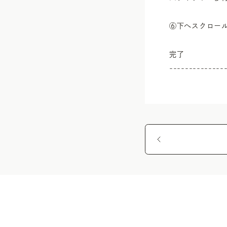
⑥下へスクロール
完了

--------------