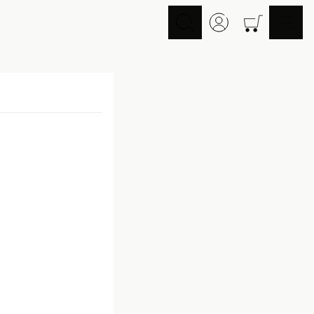
スキンケア
ヘアケア
Skincare
Haircare
メイクアップ
ライフスタイル
Makeup
Lifestyle
ギフト
Nオーガニックの口コミ
Gift
Reviews
メイク落とし
洗顔
Cleansing
Face Wash
化粧水
マスク
Lotion
Mask
美容液
乳液・クリーム
Essence
Serum/Cream
UV
その他