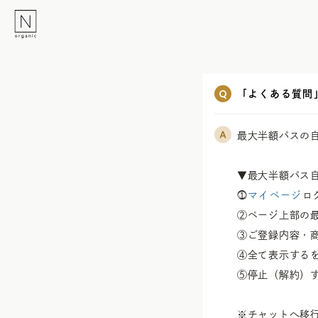
「よくある質問
最大半額パスの
▼最大半額パス自動継続
⓵
マイページ
ロ
②ページ上部の最
③ご登録内容・商
④全て表示するを
⑤停止（解約）す
※チャットへ移行