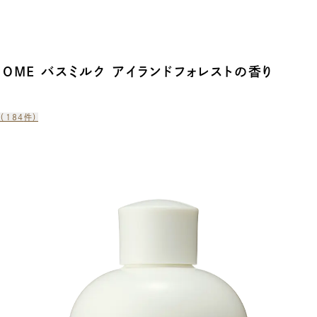
c HOME バスミルク アイランドフォレストの香り
（
184
件）