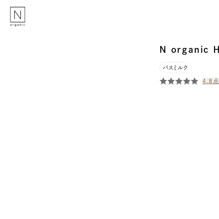
N organi
バスミルク
4.8
点