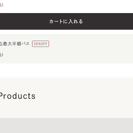
込)
カートに入れる
な最大半額パス
30
%OFF
込)
Products