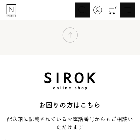
スキンケア
ヘアケア
Skincare
Haircare
メイクアップ
ライフスタイル
Makeup
Lifestyle
ギフト
Nオーガニックの口コミ
Gift
Reviews
メイク落とし
洗顔
Cleansing
Face Wash
お困りの方はこちら
化粧水
マスク
Lotion
Mask
配送箱に記載されているお電話番号からもご相談い
美容液
乳液・クリーム
ただけます
Essence
Serum/Cream
UV
その他