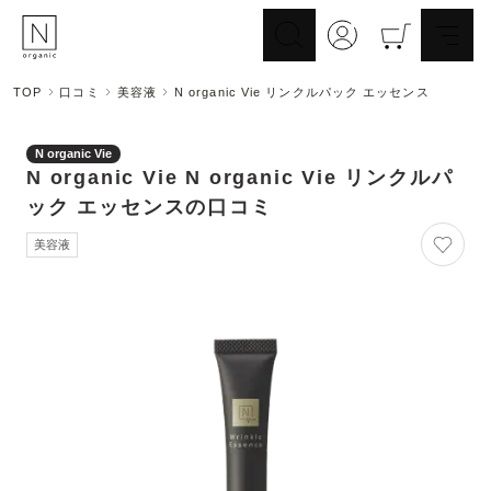
TOP
口コミ
美容液
N organic Vie リンクルパック エッセンス
スキンケア
ヘアケア
Skincare
N organic Vie
Haircare
N organic Vie
N organic Vie リンクルパ
メイクアップ
ライフスタイル
Makeup
ック エッセンス
の口コミ
Lifestyle
ギフト
Nオーガニックの口コミ
美容液
Gift
Reviews
メイク落とし
洗顔
Cleansing
Face Wash
化粧水
マスク
Lotion
Mask
美容液
乳液・クリーム
Essence
Serum/Cream
UV
その他