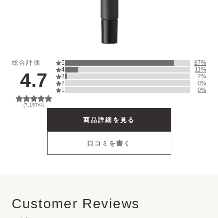
UV Protector
Other
総合評価
5
87
%
4
11
%
4.7
3
2
%
2
0
%
1
0
%
(
7,157
件)
商品詳細を見る
口コミを書く
Customer Reviews