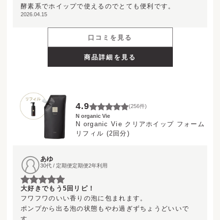
酵素系でホイップで使えるのでとても便利です。
2026.04.15
口コミを見る
商品詳細を見る
4.9
(
256
件)
N organic Vie
N organic Vie クリアホイップ フォーム
リフィル (2回分)
あゆ
30代 / 定期便定期便2年利用
大好きでもう5回リピ！
フワフワのいい香りの泡に包まれます。

ポンプから出る泡の状態もやわ過ぎずちょうどいいで
す。
