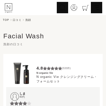
TOP
口コミ
洗顔
スキンケア
ヘアケア
Skincare
Haircare
Facial Wash
メイクアップ
ライフスタイル
Makeup
Lifestyle
洗顔の口コミ
ギフト
Nオーガニックの口コミ
Gift
Reviews
4.8
(
533
件)
メイク落とし
洗顔
N organic Vie
Cleansing
Face Wash
N organic Vie クレンジングクリーム・
化粧水
フォームセット
マスク
Lotion
Mask
美容液
乳液・クリーム
しま
Essence
Serum/Cream
40代
UV
その他