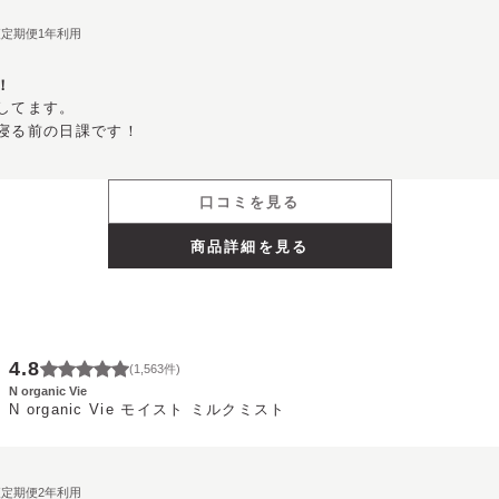
期便定期便1年利用
！
してます。

寝る前の日課です！
口コミを見る
商品詳細を見る
4.8
(
1,563
件)
N organic Vie
N organic Vie モイスト ミルクミスト
期便定期便2年利用