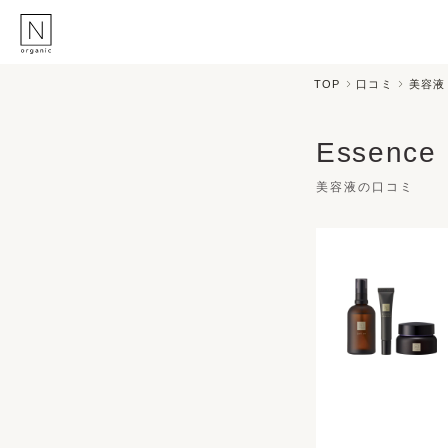
TOP
口コミ
美容液
スキンケア
ヘアケア
Skincare
Haircare
Essence
メイクアップ
ライフスタイル
Makeup
Lifestyle
美容液の口コミ
ギフト
Nオーガニックの口コ
Gift
Reviews
メイク落とし
洗顔
Cleansing
Face Wash
化粧水
マスク
Lotion
Mask
美容液
乳液・クリーム
Essence
Serum/Cream
UV
その他