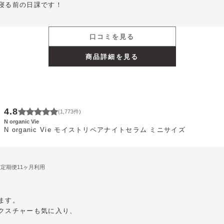
寝る前の日課です！
口コミを見る
商品詳細を見る
4.8
(
1,773
件)
N organic Vie
N organic Vie モイストリペアナイトセラム ミニサイズ
期便定期便11ヶ月利用
す。

クスチャーも気に入り、

。