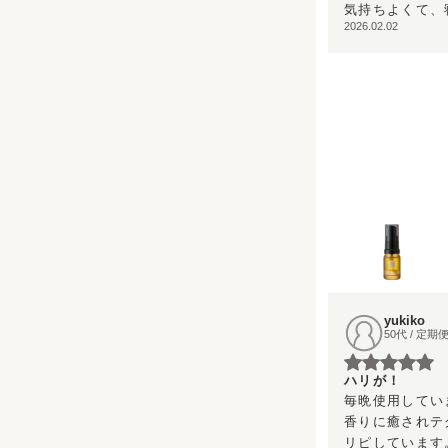
気持ちよくて、
2026.02.02
yukiko
50代 / 定
ハリが！
毎晩使用していま
香りに癒されテ
リピしています