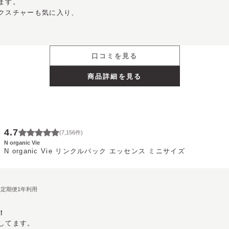
す。

クスチャーも気に入り、

。
口コミを見る
商品詳細を見る
4.7
(
7,156
件)
N organic Vie
N organic Vie リンクルパック エッセンス ミニサイズ
期便定期便1年利用
！
してます。
