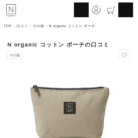
TOP
口コミ
その他
N organic コットン ポーチ
スキンケア
ヘアケア
Skincare
Haircare
N organic コットン ポーチ
の口コミ
メイクアップ
ライフスタイル
その他
Makeup
Lifestyle
ギフト
Nオーガニックの口コミ
Gift
Reviews
メイク落とし
洗顔
Cleansing
Face Wash
化粧水
マスク
Lotion
Mask
美容液
乳液・クリーム
Essence
Serum/Cream
UV
その他