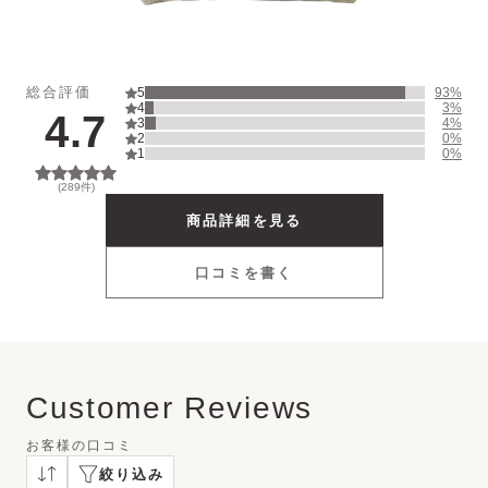
UV Protector
Other
総合評価
5
93
%
4
3
%
4.7
3
4
%
2
0
%
1
0
%
(
289
件)
商品詳細を見る
口コミを書く
Customer Reviews
お客様の口コミ
絞り込み