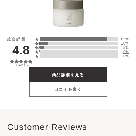
UV Protector
Other
総合評価
5
85
%
4
10
%
4.8
3
5
%
2
0
%
1
0
%
(
1,946
件)
商品詳細を見る
口コミを書く
Customer Reviews