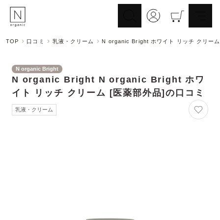
TOP
口コミ
乳液・クリーム
N organic Bright ホワイト リッチ クリー
スキンケア
ヘアケア
Skincare
N organic Bright
Haircare
N organic Bright
N organic Bright ホワ
メイクアップ
ライフスタイル
Makeup
イト リッチ クリーム [医薬部外品]
Lifestyle
の口コミ
ギフト
Nオーガニックの口コミ
乳液・クリーム
Gift
Reviews
メイク落とし
洗顔
Cleansing
Face Wash
化粧水
マスク
Lotion
Mask
美容液
乳液・クリーム
Essence
Serum/Cream
UV
その他