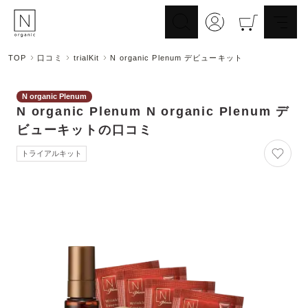
TOP
口コミ
trialKit
N organic Plenum デビューキット
スキンケア
ヘアケア
Skincare
N organic Plenum
Haircare
N organic Plenum
N organic Plenum デ
メイクアップ
ライフスタイル
Makeup
ビューキット
の口コミ
Lifestyle
ギフト
Nオーガニックの口コミ
トライアルキット
Gift
Reviews
メイク落とし
洗顔
Cleansing
Face Wash
化粧水
マスク
Lotion
Mask
美容液
乳液・クリーム
Essence
Serum/Cream
UV
その他