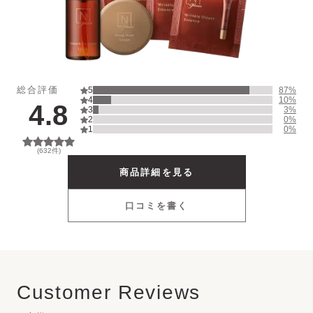
UV Protector
Other
総合評価
5
87
%
4
10
%
4.8
3
3
%
2
0
%
1
0
%
(
632
件)
商品詳細を見る
口コミを書く
Customer Reviews