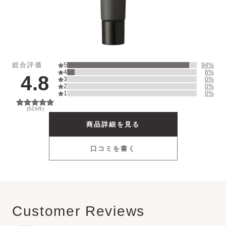
UV Protector
Other
総合評価
5
94
%
4
6
%
4.8
3
0
%
2
0
%
1
0
%
(
523
件)
商品詳細を見る
口コミを書く
Customer Reviews