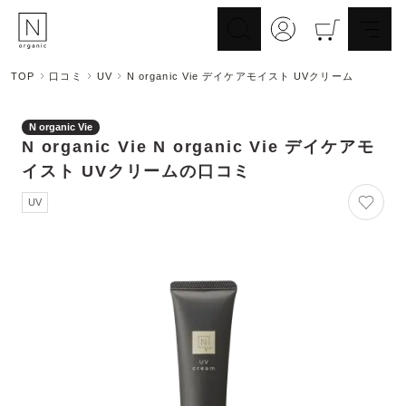
TOP
口コミ
UV
N organic Vie デイケアモイスト UVクリーム
スキンケア
ヘアケア
Skincare
N organic Vie
Haircare
N organic Vie
N organic Vie デイケアモ
メイクアップ
ライフスタイル
Makeup
イスト UVクリーム
の口コミ
Lifestyle
ギフト
Nオーガニックの口コミ
UV
Gift
Reviews
メイク落とし
洗顔
Cleansing
Face Wash
化粧水
マスク
Lotion
Mask
美容液
乳液・クリーム
Essence
Serum/Cream
UV
その他