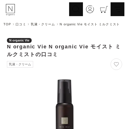
TOP
口コミ
乳液・クリーム
N organic Vie モイスト ミルクミスト
スキンケア
ヘアケア
Skincare
N organic Vie
Haircare
N organic Vie
N organic Vie モイスト ミ
メイクアップ
ライフスタイル
Makeup
ルクミスト
の口コミ
Lifestyle
ギフト
Nオーガニックの口コミ
乳液・クリーム
Gift
Reviews
メイク落とし
洗顔
Cleansing
Face Wash
化粧水
マスク
Lotion
Mask
美容液
乳液・クリーム
Essence
Serum/Cream
UV
その他