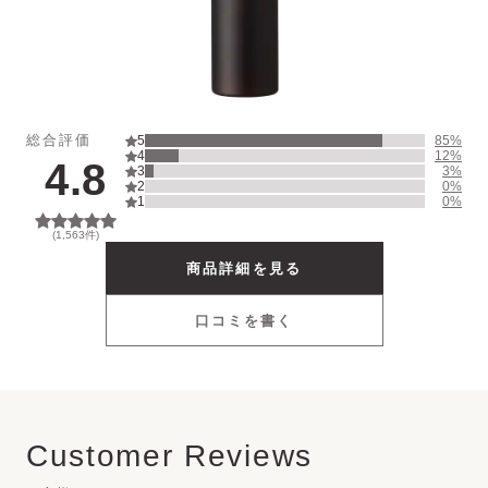
UV Protector
Other
総合評価
5
85
%
4
12
%
4.8
3
3
%
2
0
%
1
0
%
(
1,563
件)
商品詳細を見る
口コミを書く
Customer Reviews