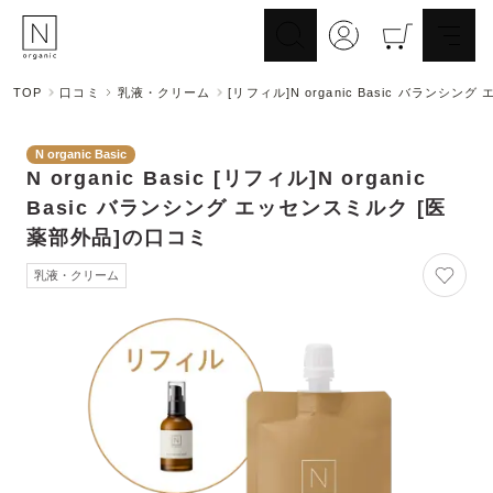
TOP
口コミ
乳液・クリーム
[リフィル]N organic Basic バランシン
スキンケア
ヘアケア
Skincare
N organic Basic
Haircare
N organic Basic
[リフィル]N organic
メイクアップ
ライフスタイル
Makeup
Basic バランシング エッセンスミルク [医
Lifestyle
ギフト
Nオーガニックの口コミ
薬部外品]
の口コミ
Gift
Reviews
乳液・クリーム
メイク落とし
洗顔
Cleansing
Face Wash
化粧水
マスク
Lotion
Mask
美容液
乳液・クリーム
Essence
Serum/Cream
UV
その他