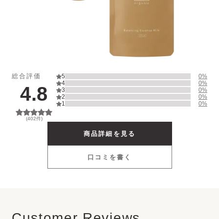
UV Protector
Other
総合評価
5
0
%
4
0
%
4.8
3
0
%
2
0
%
1
0
%
(
402
件)
商品詳細を見る
口コミを書く
Customer Reviews