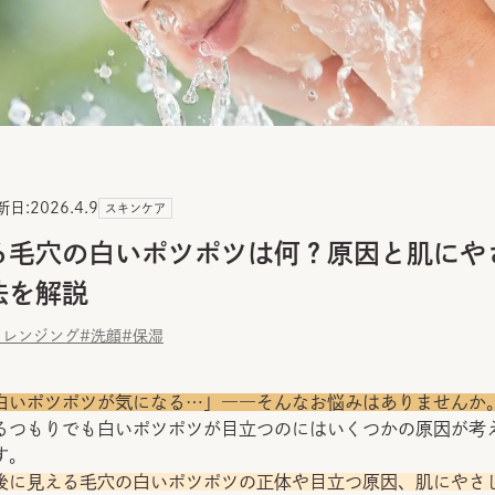
新日:
2026.4.9
スキンケア
る毛穴の白いポツポツは何？原因と肌にや
法を解説
クレンジング
#洗顔
#保湿
白いポツポツが気になる…」――そんなお悩みはありませんか
るつもりでも白いポツポツが目立つのにはいくつかの原因が考
す。
後に見える毛穴の白いポツポツの正体や目立つ原因、肌にやさ