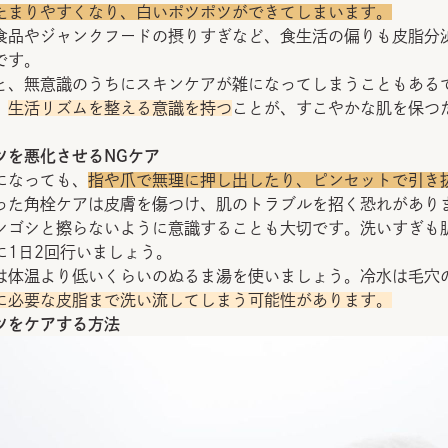
たまりやすくなり、白いポツポツができてしまいます。
食品やジャンクフードの摂りすぎなど、食生活の偏りも皮脂分
です。
と、無意識のうちにスキンケアが雑になってしまうこともある
、
生活リズムを整える意識を持つ
ことが、すこやかな肌を保つ
ツを悪化させるNGケア
になっても、
指や爪で無理に押し出したり、ピンセットで引き
った角栓ケアは皮膚を傷つけ、肌のトラブルを招く恐れがあり
シゴシと擦らないように意識することも大切です。洗いすぎも
に1日2回行いましょう。
は体温より低いくらいのぬるま湯を使いましょう。冷水は毛穴
に必要な皮脂まで洗い流してしまう可能性があります。
ツをケアする方法