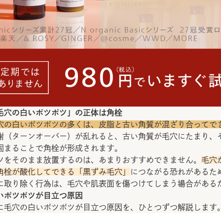
毛穴の白いポツポツ」の正体は角栓
穴の白いポツポツの多くは、皮脂と古い角質が混ざり合ってで
謝（ターンオーバー）が乱れると、古い角質が毛穴にたまり、
固まることで角栓が形成されます。
ツをそのまま放置するのは、あまりおすすめできません。
毛穴
角栓が酸化してできる「黒ずみ毛穴」
につながる恐れがあるた
に取り除く行為は、毛穴や肌表面を傷つけてしまう場合がある
いポツポツが目立つ原因
に毛穴の白いポツポツが目立つ原因を、ひとつずつ解説します