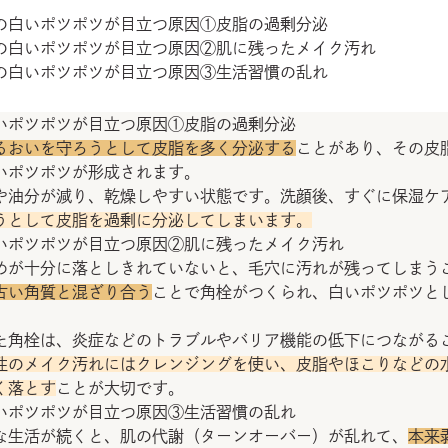
の白いポツポツが目立つ原因①皮脂の過剰分泌
の白いポツポツが目立つ原因②肌に残ったメイク汚れ
の白いポツポツが目立つ原因③生活習慣の乱れ
いポツポツが目立つ原因①皮脂の過剰分泌
るおいを守ろうとして皮脂を多く分泌する
ことがあり、その皮
いポツポツが形成されます。
や油分が減り、乾燥しやすい状態です。洗顔後、すぐに保湿ケ
うとして皮脂を過剰に分泌してしまいます。
いポツポツが目立つ原因②肌に残ったメイク汚れ
めが十分に落としきれていないと、毛穴に汚れが残ってしまう
古い角質と混ざり合う
ことで角栓がつくられ、白いポツポツと
た角栓は、炎症などのトラブルやバリア機能の低下につながる
性のメイク汚れにはクレンジングを使い、皮脂やほこりなどの
く落とす
ことが大切です。
いポツポツが目立つ原因③生活習慣の乱れ
な生活が続くと、肌の代謝（ターンオーバー）が乱れて、
本来