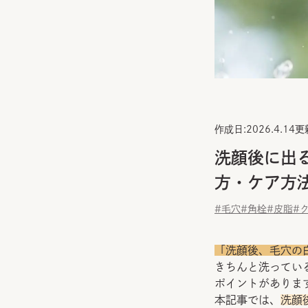
作成日:
2026.4.14
更
洗顔後に出
方・ケア方
#毛穴
#角栓
#皮脂
#
「洗顔後、毛穴の
きちんと洗ってい
ポイントがありま
本記事では、
洗顔