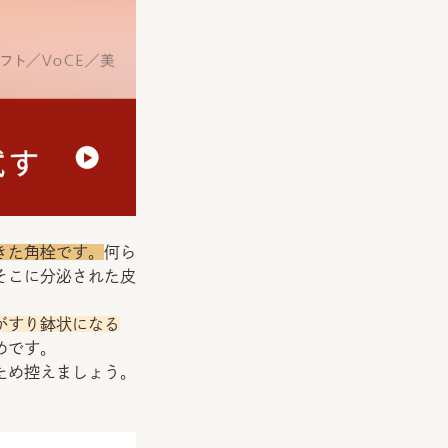
きた角栓です。
何ら
そこに分泌された皮
がすり鉢状になる
めです。
ため控えましょう。
。