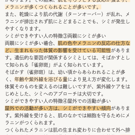
メラニンが多くつくられることが多いです。
また、乾燥により肌の代謝（ターンオーバー）が乱れ、メ
ラニンが排出されず肌にとどまることでも、シミが発生し
やすくなります。
シミができやすい人の特徴③両親にシミが多い
両親にシミが多い場合、
肌の色やメラニンの反応の仕方な
ど、生まれもった体質の影響を受けている可能性
がありま
す。遺伝的な要因が関係するシミとしては、そばかすとし
て知られる「雀卵斑」がよく知られています。
そばかす（雀卵斑）は、幼い頃からあらわれることが多
く、
年齢や紫外線を浴びる量
により見え方が変化します。
体質そのものを変えるのは難しいですが、紫外線ケアをは
じめとした、シミへのアプローチは大切です。
シミができやすい人の特徴④屋外での活動が多い
屋外での活動が多い方は、シミができやすい傾向
がありま
す。紫外線を受けると、肌のなかでは細胞を守るためにメ
ラニンがつくられます。
つくられたメラニンは肌の生まれ変わりに合わせて外へ排