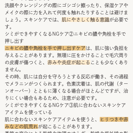
洗顔やクレンジングの際にゴシゴシ擦ったり、保湿ケアや
メイクの際に力を入れて何度も触れたりすることは避けま
しょう。スキンケアでは、
肌にやさしく触る意識
が必要で
す。
シミができやすくなるNGケア②ニキビの膿や角栓を手で
押し出す
ニキビの膿や角栓を手で押し出すケア
は、肌に強い負担を
与えることがあります。無理に圧をかけることで毛穴周り
の皮膚が傷つくと、
赤みや炎症が起こる
ことも少なくあり
ません。
その時、肌には自分を守ろうとする反応が働き、その過程
でメラニンがつくられます。色素沈着は、肌の代謝（ター
ンオーバー）とともに薄くなる場合がほとんどですが、治
りにくい場合もあるため、注意が必要です。
シミができやすくなるNGケア③肌に合わないスキンケア
アイテムを使っている
肌に合わないスキンケアアイテムを使うと、
ヒリつきや赤
みなどの肌荒れ
が起こることがあります。