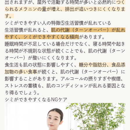
出されますが、屋外で活動する時間が多いと必然的に
つく
られるメラニンの量が増え、排出が追いつきにくくなりま
す。
シミができやすい人の特徴⑤生活習慣が乱れている
生活習慣が乱れると、
肌の代謝（ターンオーバー）が乱れ
やすく、シミができやすくなる傾向
があります。
睡眠時間が不足している場合だけでなく、寝る時間や起き
る時間が不規則な状態が続くことでも、肌の代謝（ターン
オーバー）が整いにくくなります。
食生活も肌の状態に影響しやすく、
糖分や脂肪分、食品添
加物の多い食事
が続くと、肌の代謝（ターンオーバー）に
影響することがあります。アルコールの摂りすぎや喫煙、
ストレスの蓄積も、肌のコンディションが乱れる要因とな
り得るでしょう。
シミができやすくなるNGケア