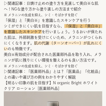
▷関連記事：
日焼け止めの塗り方を見直して美白※な肌
へ！NGな塗り方から塗り直しの方法まで紹介
※ メラニンの生成を抑え、シミ・そばかすを防ぐ
「保湿」と「美白※」を意識したスキンケアを行う
シミができにくい肌を目指すなら、
「保湿」と「美白※」
を意識したスキンケア
を行いましょう。うるおいが保たれ
た肌は、外部刺激を受けにくいため、メラニンがつくられ
にくくなります。
肌の代謝（ターンオーバー）が乱れにく
い
のも特徴です。
美白
有効成分が配合された医薬部外品を取り入れ、メラ
※
ニンが肌に残りにくい環境を整えるのも良い方法です。
※ メラニンの生成を抑え、シミ・そばかすを防ぐ
▷関連記事：
「医薬部外品」とは？「医薬品」「化粧品」
との違いや選び方の例をわかりやすく解説
【明るい印象の肌を目指す】N organic Bright ホワイト
クリア ローション［医薬部外品］