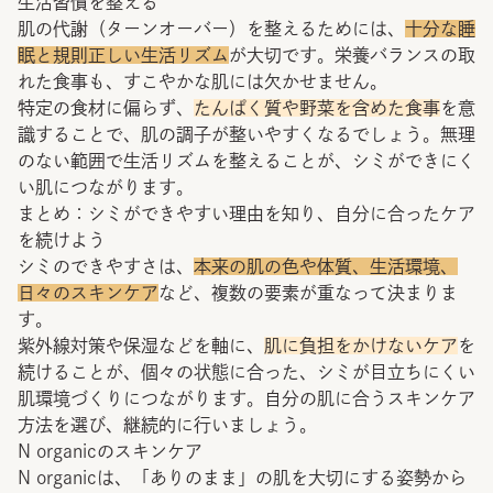
生活習慣を整える
肌の代謝（ターンオーバー）を整えるためには、
十分な睡
眠と規則正しい生活リズム
が大切です。栄養バランスの取
れた食事も、すこやかな肌には欠かせません。
特定の食材に偏らず、
たんぱく質や野菜を含めた食事
を意
識することで、肌の調子が整いやすくなるでしょう。無理
のない範囲で生活リズムを整えることが、シミができにく
い肌につながります。
まとめ：シミができやすい理由を知り、自分に合ったケア
を続けよう
シミのできやすさは、
本来の肌の色や体質、生活環境、
日々のスキンケア
など、複数の要素が重なって決まりま
す。
紫外線対策や保湿などを軸に、
肌に負担をかけないケア
を
続けることが、個々の状態に合った、シミが目立ちにくい
肌環境づくりにつながります。自分の肌に合うスキンケア
方法を選び、継続的に行いましょう。
N organicのスキンケア
N organicは、「ありのまま」の肌を大切にする姿勢から