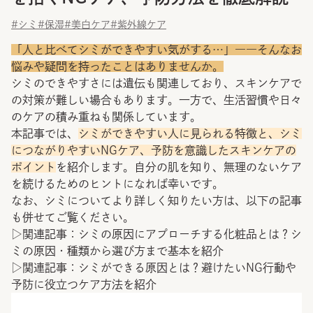
#シミ
#保湿
#美白ケア
#紫外線ケア
「人と比べてシミができやすい気がする…」――そんなお
悩みや疑問を持ったことはありませんか。
シミのできやすさには遺伝も関連しており、スキンケアで
の対策が難しい場合もあります。一方で、生活習慣や日々
のケアの積み重ねも関係しています。
本記事では、
シミができやすい人に見られる特徴と、シミ
につながりやすいNGケア、予防を意識したスキンケアの
ポイント
を紹介します。自分の肌を知り、無理のないケア
を続けるためのヒントになれば幸いです。
なお、シミについてより詳しく知りたい方は、以下の記事
も併せてご覧ください。
▷関連記事：
シミの原因にアプローチする化粧品とは？シ
ミの原因・種類から選び方まで基本を紹介
▷関連記事：
シミができる原因とは？避けたいNG行動や
予防に役立つケア方法を紹介