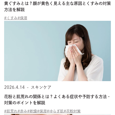
黄ぐすみとは？顔が黄色く見える主な原因とくすみの対策
方法を解説
#くすみ
#保湿
2026.4.14
-
スキンケア
花粉と肌荒れの関係とは？よくある症状や予防する方法・
対策のポイントを解説
#肌荒れ
#赤み
#乾燥
#保湿
#ゆらぎ肌
#花粉対策