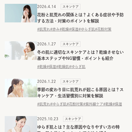
2026.4.14
スキンケア
花粉と肌荒れの関係とは？よくある症状や予防
する方法・対策のポイントを解説
#肌荒れ
#赤み
#乾燥
#保湿
#ゆらぎ肌
#花粉対策
2026.1.27
スキンケア
冬の肌に適切なスキンケアとは？乾燥させない
基本ステップやNG習慣・ポイントも紹介
#乾燥
#保湿
#乾燥肌
#ゆらぎ肌
2026.1.22
スキンケア
季節の変わり目に肌荒れが起こる原因とは？ス
キンケア・生活習慣別に対策を解説
#肌荒れ
#ゆらぎ肌
#花粉対策
#紫外線ケア
#乾燥
#保湿
2025.10.23
スキンケア
ゆらぎ肌とは？主な原因やなりやすい方の特