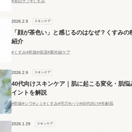
#美白ケア
#くすみ
2026.2.9
スキンケア
「顔が茶色い」と感じるのはなぜ？くすみの
紹介
#くすみ
#乾燥
#保湿
#紫外線ケア
2026.2.9
スキンケア
40代向けスキンケア｜肌に起こる変化・肌悩
イントを解説
#乾燥
#シワ
#シミ
#くすみ
#毛穴
#ハリ
#40代向け
#年齢肌
2026.1.29
スキンケア