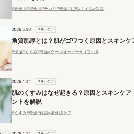
#敏感肌
#混合肌
#テカリ
#乾燥
#毛穴
#くすみ
#保湿
2026.5.10
スキンケア
角質肥厚とは？肌がゴワつく原因とスキンケ
#保湿
#くすみ
#乾燥
#ターンオーバー
#ゴワつき
2026.4.14
スキンケア
肌のくすみはなぜ起きる？原因とスキンケア
ントを解説
#くすみ
#乾燥
#保湿
#紫外線ケア
2026.4.14
スキンケア