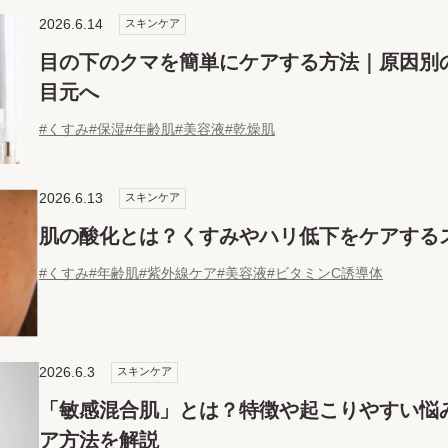
2026.6.14
スキンケア
目の下のクマを簡単にケアする方法｜原因別
目元へ
#くすみ
#保湿
#年齢肌
#美容液
#乾燥肌
2026.6.13
スキンケア
肌の酸化とは？くすみやハリ低下をケアする
#くすみ
#年齢肌
#紫外線ケア
#美容液
#ビタミンC誘導体
2026.6.3
スキンケア
「敏感混合肌」とは？特徴や起こりやすい悩
ア方法を解説