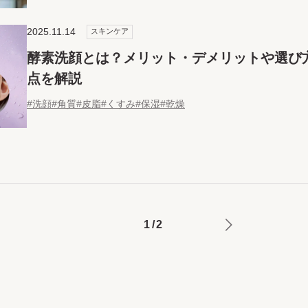
2025.11.14
スキンケア
酵素洗顔とは？メリット・デメリットや選び
点を解説
#洗顔
#角質
#皮脂
#くすみ
#保湿
#乾燥
1
/
2