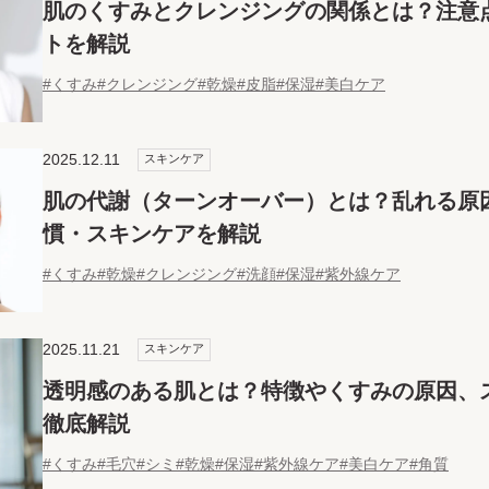
肌のくすみとクレンジングの関係とは？注意
トを解説
#くすみ
#クレンジング
#乾燥
#皮脂
#保湿
#美白ケア
2025.12.11
スキンケア
肌の代謝（ターンオーバー）とは？乱れる原
慣・スキンケアを解説
#くすみ
#乾燥
#クレンジング
#洗顔
#保湿
#紫外線ケア
2025.11.21
スキンケア
透明感のある肌とは？特徴やくすみの原因、
徹底解説
#くすみ
#毛穴
#シミ
#乾燥
#保湿
#紫外線ケア
#美白ケア
#角質