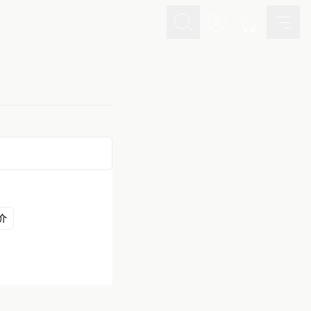
スキンケア
ヘアケア
Skincare
Haircare
メイクアップ
ライフスタイル
Makeup
Lifestyle
ギフト
Nオーガニックの口コミ
Gift
Reviews
メイク落とし
洗顔
介
Cleansing
Face Wash
化粧水
マスク
Lotion
Mask
美容液
乳液・クリーム
Essence
Serum/Cream
UV
その他