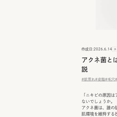
作成日:
2026.6.14
ス
アクネ菌と
説
#肌荒れ
#皮脂
#毛穴
「ニキビの原因は
ないでしょうか。
アクネ菌は、誰の
肌環境を維持する