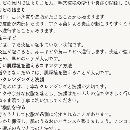
キビの原因ではありません。毛穴環境の変化や炎症が関係して
キビの始まり
出口に古い角質や皮脂がたまることから始まります。
で皮脂が内部にたまり、アクネ菌による炎症が起こりやすくな
へ進行することがあります。
症ニキビ
ビは、まだ炎症が起きていない状態です。
炎症が起こると、赤ニキビや黄ニキビへ進行します。炎症が強
ため、早めのケアが大切です。
くい肌環境を整えるスキンケア方法
増やさないためには、肌環境を整えることが大切です。
いクレンジングと洗顔
ぐためには、丁寧なクレンジングと洗顔が大切です。
イクや余分な皮脂を落とし、洗顔はたっぷりの泡でやさしく行
ぬるま湯で丁寧に洗い流してください。
ア機能を守る
守ろうとして皮脂が過剰に分泌されることがあります。
っかり保湿し、肌のうるおいバランスを整えましょう。ノンコ
を選ぶのもひとつの方法です。