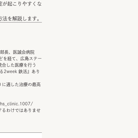
症が起こりやすくな
方法を解説します。
科部長、医誠会病院
どを経て、広島ステー
統合した医療を行う
させる2week 鉄活』あり
りに適した治療の最高
hs_clinic.1007/
するわけではありませ