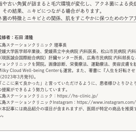
脂や古い角質が詰まると毛穴環境が変化し、アクネ菌による炎
。その結果、ニキビにつながる場合があります。
ネ菌の特徴とニキビとの関係、肌をすこやかに保つためのケア
監修者：
石田 清隆
広島ステーションクリニック 理事長
愛媛大学医学部卒業後、愛媛県立中央病院 内科医長、松山市民病院 内
（現医誠会国際総合病院）肝臓センター所長、広島市民病院 内科部長な
ションクリニックを開院。画像診断、栄養療法、運動療法、美容皮膚を
Milky Cloud Well-being Centerも運営。また、著書に『人生を好転
（2023年3月発刊)。
「ここに来て良かった」と言っていただけるように、患者様ひとりひと
の提案ができるよう努力しています。
広島ステーションクリニック：
https://hs-clinic.jp/
広島ステーションクリニックInstagram：
https://www.instagram.com/
※本記事には商品紹介の項目が含まれますが、医師が特定の商品を推奨
ん。