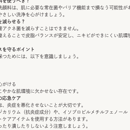
料を使うべき？
洗顔料は、肌に必要な常在菌やバリア機能まで損なう可能性が
やさしい洗浄を心がけましょう。
を減らせる？
接アクネ菌を減らすことはできません。
整えることで皮脂バランスが安定し、ニキビができにくい肌環
スを守るポイント
保つためには、以下を意識しましょう。
心がける
こやかな肌環境に欠かせない存在です。
の応急ケア
は、炎症を悪化させないことが大切です。
ジカリウム（抗炎症成分）や、イソプロピルメチルフェノール
トケアアイテムを使用する方法があります。
ったり潰したりしないよう注意しましょう。