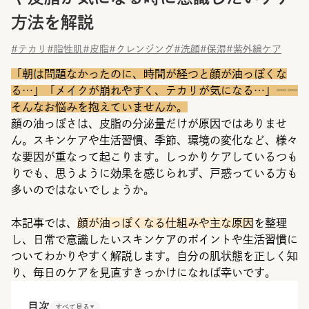
方法を解説
#テカリ
#脂性肌
#皮脂
#クレンジング
#洗顔
#保湿
#紫外線ケア
「朝は問題なかったのに、時間が経つと顔が油っぽくな
る…」「メイクが崩れやすく、テカリが気になる…」――
そんなお悩みを抱えていませんか。
顔の油っぽさは、皮脂の分泌量だけが原因ではありませ
ん。スキンケアや生活習慣、季節、環境の変化など、様々
な要因が重なって起こります。しっかりケアしているつも
りでも、思うように効果を感じられず、戸惑っている方も
多いのではないでしょうか。
本記事では、
顔が油っぽくなる仕組みや主な原因
を整理
し、日常で意識したいスキンケアのポイントや生活習慣に
ついてわかりやすく解説します。自分の肌状態を正しく知
り、毎日のケアを見直すきっかけになれば幸いです。
目次
すべて見る