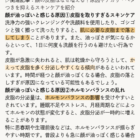
▷関連記事：
顔の皮脂はなぜ増える？原因やテカリ・ベタ
つきを抑えるスキンケアを紹介
顔が油っぽいと感じる原因①皮脂を取りすぎるスキンケア
洗浄力の強いクレンジングや洗顔料を使用したり、ゴシゴ
シと強く擦って洗ったりすると、
肌に必要な皮脂まで落と
してしまう
ことがあります。また、油っぽさが気になるか
らといって、1日に何度も洗顔を行うのも避けたい行為で
す。
皮脂が急激に失われると、肌は乾燥から守ろうとして、
か
えって皮脂を多く分泌しやすくなる傾向
があるといわれて
います。時間が経つと顔が油っぽくなる場合、皮脂の落と
しすぎが原因になっている可能性もあるでしょう。
顔が油っぽいと感じる原因②ホルモンバランスの乱れ
皮脂の分泌量は、
ホルモンバランスの影響
を受けやすいと
されています。睡眠不足やストレス、月経周期などによっ
てホルモンの状態が変化すると、皮脂分泌が一時的に増え
ることがあります。
特に思春期や生理前後などは、ホルモンバランスが揺らぎ
やすい時期です。普段よりも急に顔が油っぽく感じる場合