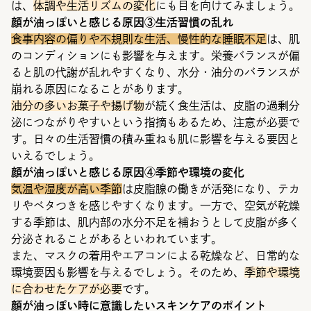
は、
体調や生活リズムの変化
にも目を向けてみましょう。
顔が油っぽいと感じる原因③生活習慣の乱れ
食事内容の偏りや不規則な生活、慢性的な睡眠不足
は、肌
のコンディションにも影響を与えます。栄養バランスが偏
ると肌の代謝が乱れやすくなり、水分・油分のバランスが
崩れる原因になることがあります。
油分の多いお菓子や揚げ物
が続く食生活は、皮脂の過剰分
泌につながりやすいという指摘もあるため、注意が必要で
す。日々の生活習慣の積み重ねも肌に影響を与える要因と
いえるでしょう。
顔が油っぽいと感じる原因④季節や環境の変化
気温や湿度が高い季節
は皮脂腺の働きが活発になり、テカ
リやベタつきを感じやすくなります。一方で、空気が乾燥
する季節は、肌内部の水分不足を補おうとして皮脂が多く
分泌されることがあるといわれています。
また、マスクの着用やエアコンによる乾燥など、日常的な
環境要因も影響を与えるでしょう。そのため、
季節や環境
に合わせたケアが必要
です。
顔が油っぽい時に意識したいスキンケアのポイント