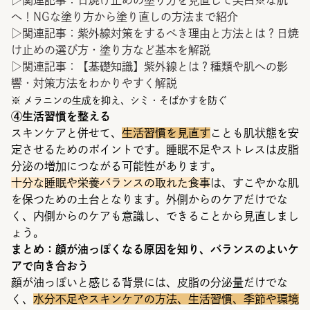
へ！NGな塗り方から塗り直しの方法まで紹介
▷関連記事：
紫外線対策をするべき理由と方法とは？日焼
け止めの選び方・塗り方など基本を解説
▷関連記事：
【基礎知識】紫外線とは？種類や肌への影
響・対策方法をわかりやすく解説
※ メラニンの生成を抑え、シミ・そばかすを防ぐ
④生活習慣を整える
スキンケアと併せて、
生活習慣を見直す
ことも肌状態を安
定させるためのポイントです。睡眠不足やストレスは皮脂
分泌の増加につながる可能性があります。
十分な睡眠や栄養バランスの取れた食事
は、すこやかな肌
を保つための土台となります。外側からのケアだけでな
く、内側からのケアも意識し、できることから見直しまし
ょう。
まとめ：顔が油っぽくなる原因を知り、バランスのよいケ
アで向き合おう
顔が油っぽいと感じる背景には、皮脂の分泌量だけでな
く、
水分不足やスキンケアの方法、生活習慣、季節や環境