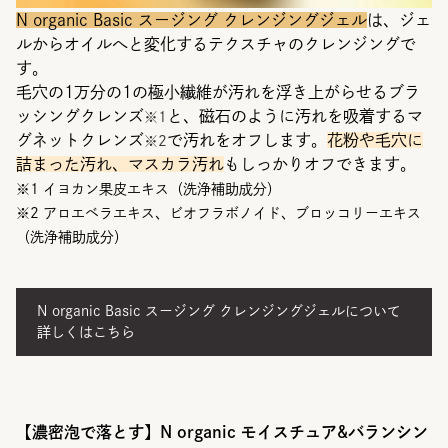
N organic Basic スージング クレンジングジェル
は、ジェ
ルからオイルへと変化するテクスチャのクレンジングで
す。
毛穴の1万分の1の極小繊維が汚れを浮き上がらせるブラ
ッシングクレンズ
と、磁石のように汚れを吸着するマ
※1
グネットクレンズ
で汚れをオフします。
花粉や毛穴に
※2
詰まった汚れ、マスカラ汚れ
もしっかりオフできます。
※1 イヨカン果皮エキス（洗浄補助成分）
※2 アロエベラエキス、ビオフラボノイド、ブロッコリーエキス
（洗浄補助成分）
N organic Basic スージング クレンジングジェルについて
詳しくはこちら
【濃密泡で落とす】N organic モイスチュア&バランシン