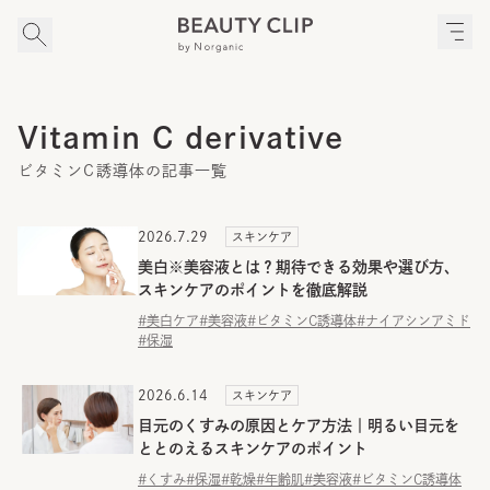
Vitamin C derivative
ビタミンC誘導体の記事一覧
2026.7.29
スキンケア
美白※美容液とは？期待できる効果や選び方、
スキンケアのポイントを徹底解説
#美白ケア
#美容液
#ビタミンC誘導体
#ナイアシンアミド
#保湿
2026.6.14
スキンケア
目元のくすみの原因とケア方法｜明るい目元を
ととのえるスキンケアのポイント
#くすみ
#保湿
#乾燥
#年齢肌
#美容液
#ビタミンC誘導体