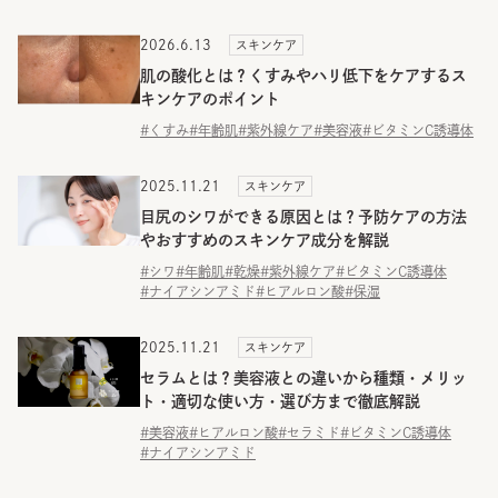
2026.6.13
スキンケア
肌の酸化とは？くすみやハリ低下をケアするス
キンケアのポイント
#くすみ
#年齢肌
#紫外線ケア
#美容液
#ビタミンC誘導体
2025.11.21
スキンケア
目尻のシワができる原因とは？予防ケアの方法
やおすすめのスキンケア成分を解説
#シワ
#年齢肌
#乾燥
#紫外線ケア
#ビタミンC誘導体
#ナイアシンアミド
#ヒアルロン酸
#保湿
2025.11.21
スキンケア
セラムとは？美容液との違いから種類・メリッ
ト・適切な使い方・選び方まで徹底解説
#美容液
#ヒアルロン酸
#セラミド
#ビタミンC誘導体
#ナイアシンアミド