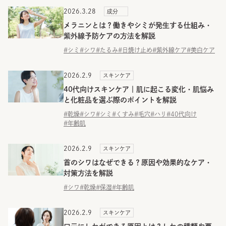
2026.3.28
成分
メラニンとは？働きやシミが発生する仕組み・
紫外線予防ケアの方法を解説
#シミ
#シワ
#たるみ
#日焼け止め
#紫外線ケア
#美白ケア
2026.2.9
スキンケア
40代向けスキンケア｜肌に起こる変化・肌悩み
と化粧品を選ぶ際のポイントを解説
#乾燥
#シワ
#シミ
#くすみ
#毛穴
#ハリ
#40代向け
#年齢肌
2026.2.9
スキンケア
首のシワはなぜできる？原因や効果的なケア・
対策方法を解説
#シワ
#乾燥
#保湿
#年齢肌
2026.2.9
スキンケア