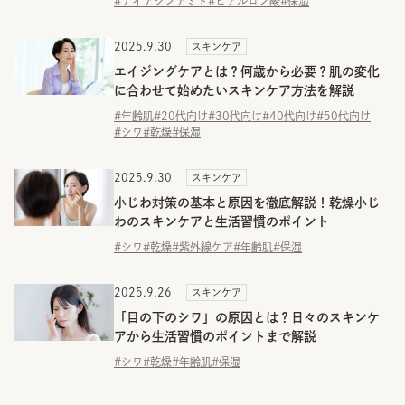
#ナイアシンアミド
#ヒアルロン酸
#保湿
2025.9.30
スキンケア
エイジングケアとは？何歳から必要？肌の変化
に合わせて始めたいスキンケア方法を解説
#年齢肌
#20代向け
#30代向け
#40代向け
#50代向け
#シワ
#乾燥
#保湿
2025.9.30
スキンケア
小じわ対策の基本と原因を徹底解説！乾燥小じ
わのスキンケアと生活習慣のポイント
#シワ
#乾燥
#紫外線ケア
#年齢肌
#保湿
2025.9.26
スキンケア
「目の下のシワ」の原因とは？日々のスキンケ
アから生活習慣のポイントまで解説
#シワ
#乾燥
#年齢肌
#保湿