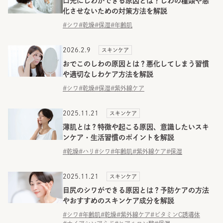
口元にしわができる原因とは？しわの種類や悪
化させないための対策方法を解説
#シワ
#乾燥
#保湿
#年齢肌
2026.2.9
スキンケア
おでこのしわの原因とは？悪化してしまう習慣
や適切なしわケア方法を解説
#シワ
#乾燥
#保湿
#紫外線ケア
2025.11.21
スキンケア
薄肌とは？特徴や起こる原因、意識したいスキ
ンケア・生活習慣のポイントを解説
#乾燥
#ハリ
#シワ
#年齢肌
#紫外線ケア
#保湿
2025.11.21
スキンケア
目尻のシワができる原因とは？予防ケアの方法
やおすすめのスキンケア成分を解説
#シワ
#年齢肌
#乾燥
#紫外線ケア
#ビタミンC誘導体