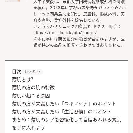
大学卒業後は、京都大学附属病院形成外科で研鑽
を積む。2022年に京都の四条烏丸でいとうらんク
リニック四条烏丸を開設。皮膚科、形成外科、美
容皮膚科、美容外科を提供している。
いとうらんクリニック四条烏丸 ドクター紹介：
https://ran-clinic.kyoto/doctor/
※本記事には商品紹介の項目が含まれますが、医
師が特定の商品を推奨するわけではありません。
目次
すべて見る
薄肌とは?
薄肌の方の肌の特徴
薄肌が起こる原因
薄肌の方が意識したい「スキンケア」のポイント
薄肌の方が意識したい「生活習慣」のポイント
まとめ：薄肌のケアを習慣化して自信あふれる素肌
を手に入れよう