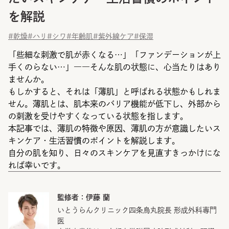
を解説
#乾燥
#ハリ
#シワ
#年齢肌
#紫外線ケア
#保湿
「些細な刺激で肌が赤くなる…」「ファンデーションが上
手くのらない…」――そんな肌の状態に、心当たりはあり
ませんか。
もしかすると、それは「薄肌」と呼ばれる状態かもしれま
せん。薄肌とは、肌本来のバリア機能が低下し、外部から
の刺激を受けやすくなっている状態を指します。
本記事では、薄肌の特徴や原因、薄肌の方が意識したいス
キンケア・生活習慣のポイントを解説します。
自分の肌を知り、日々のスキンケアを見直すきっかけにな
れば幸いです。
監修者：
伊藤 蘭
いとうらんクリニック四条烏丸院長 形成外科専門
医